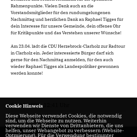
Rahmenpunkte. Vielen Dank auch an die
Vorstandsmitglieder für den rundumgelungenen
Nachmittag und herzlichen Dank an Raphael Tigges für
dein Interesse für unsere Gemeinde, dein offenes Ohr
für Kritikpunkte und das Verstehen unserer Wünsche!
Am 23.04. lädt die CDU Herzebrock-Clarholz zur Radtour
in Clarholz ein. Jeder interessierte Bürger darf sich
gerne für den Nachmittag anmelden, für den auch
wieder Raphael Tigges als Landespolitiker gewonnen
werden konnte!
11.04.2022, 12:41 Uhr
Cookie Hinweis
Diese Webseite verwendet Cookies, die notwendig
sind, um die Webseite zu nutzen. Weiterhin
verwenden wir Dienste von Drittanbietern, die uns
helfen, unser Webangebot zu verbessern (Website-
Optmierung). Für die Verwendung bestimmter