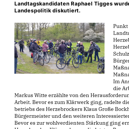
Landtagskandidaten Raphael Tigges wurde
Landespolitik diskutiert.
Punkt 
Landt
Herzeb
Herzeb
Schul
Bürge
Maßna
Maßna
Im Ans
die Ar
Markus Witte erzählte von den Herausforderun
Arbeit. Bevor es zum Klärwerk ging, radelte d
betriebs des Herzebrockers Klaus Große Boc
Bürgermeister und den weiteren Interessierten
Bevor es zur wohlverdienten Stärkung ging er