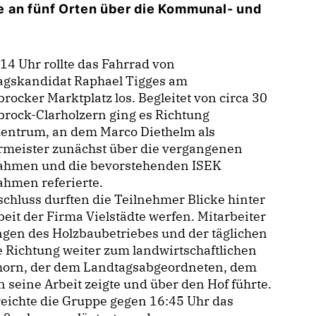
 an fünf Orten über die Kommunal- und
14 Uhr rollte das Fahrrad von
agskandidat Raphael Tigges am
rocker Marktplatz los. Begleitet von circa 30
rock-Clarholzern ging es Richtung
zentrum, an dem Marco Diethelm als
rmeister zunächst über die vergangenen
hmen und die bevorstehenden ISEK
hmen referierte.
chluss durften die Teilnehmer Blicke hinter
beit der Firma Vielstädte werfen. Mitarbeiter
gen des Holzbaubetriebes und der täglichen
ie Richtung weiter zum landwirtschaftlichen
khorn, der dem Landtagsabgeordneten, dem
 seine Arbeit zeigte und über den Hof führte.
reichte die Gruppe gegen 16:45 Uhr das