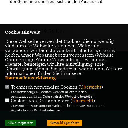
der Gemeinde und freut sich auf den Austausch!
18.03.2021, 19:56 Uhr
Cookie Hinweis
Diese Webseite verwendet Cookies, die notwendig
sind, um die Webseite zu nutzen. Weiterhin
verwenden wir Dienste von Drittanbietern, die uns
helfen, unser Webangebot zu verbessern (Website-
Optmierung). Für die Verwendung bestimmter
Lokale Politik in
Dienste, benötigen wir Ihre Einwilligung. Ihre
Herzebrock-Clarholz
Einwilligung können Sie jederzeit widerrufen. Weitere
Informationen finden Sie in unserer
Datenschutzerklärung
.
Technisch notwendige Cookies (
Übersicht
)
Die notwendigen Cookies werden allein für den
IMPRESSUM
DATENSCHUTZ
KONTAKT
ordnungsgemäßen Gebrauch der Webseite benötigt.
Cookies von Drittanbietern (
Übersicht
)
Zur Optimierung unserer Webseite binden wir Dienste und
Angebote von Drittanbietern ein.
@2026 CDU Herzebrock-Clarholz
Alle Rechte vorbehalten.
Alle akzeptieren
Auswahl speichern