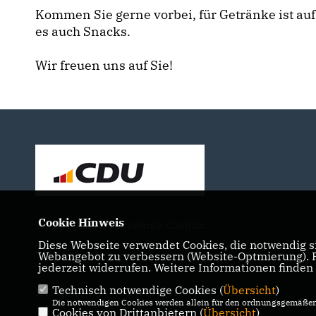
Kommen Sie gerne vorbei, für Getränke ist auf 
es auch Snacks.
Wir freuen uns auf Sie!
Cookie Hinweis
Lokale Politik in Herzebrock-Clarholz
Diese Webseite verwendet Cookies, die notwendig si
Webangebot zu verbessern (Website-Optmierung). Fü
jederzeit widerrufen. Weitere Informationen finden
Technisch notwendige Cookies (
Übersicht
)
IMPRESSUM
DATENSCHUTZ
KONTAKT
Die notwendigen Cookies werden allein für den ordnungsgemäßen 
Cookies von Drittanbietern (
Übersicht
)