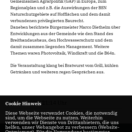
Gemeinsamen Agrarpolitik (GAP) in Europa, zum
Regionalplan und z.B. die Auswirkungen der BSN
Naturschutzgebiete auf Hofflächen und dem damit
verbundenen privilegierten Baurecht.
Daneben berichtete Bürgermeister Marco Diethelm über
Entwicklungen aus der Gemeinde wie den Stand des
Breitbandausbaus, den Hochwasserschutz und dem
damit zusammen liegenden Management. Weitere
Themen waren Photovoltaik, Windkraft und die B64n.
Die Veranstaltung klang bei Bratwurst vom Grill, kühlen
Getränken und weiteren regen Gesprächen aus.
19.10.2023, 21:14 Uhr
Cookie Hinweis
Diese Webseite verwendet Cookies, die notwendig
sind, um die Webseite zu nutzen. Weiterhin
verwenden wir Dienste von Drittanbietern, die uns
helfen, unser Webangebot zu verbessern (Website-
Optmierung). Für die Verwendung bestimmter